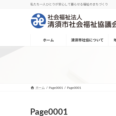
コ
ナ
私たち一人ひとりが安心して暮らせる福祉のまちづくり
ン
ビ
テ
ゲ
ン
ー
ツ
シ
へ
ョ
ホーム
清須市社協について
ス
ン
キ
に
ッ
移
プ
動
ホーム
Page0001
Page0001
Page0001