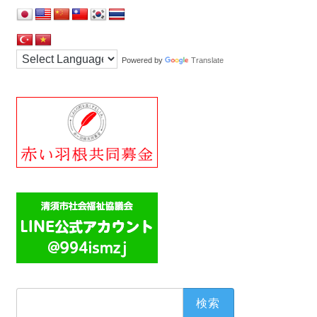
Powered by
Translate
検
索: