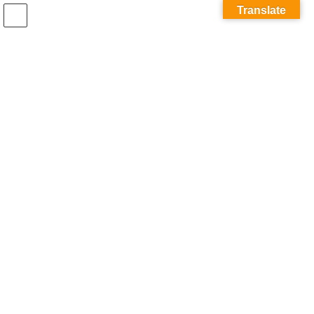
コ
ナ
Translate
ン
ビ
テ
ゲ
ン
ー
ツ
シ
へ
ョ
メディア
ス
ン
キ
に
ッ
移
プ
動
ホーム
Page0001
Page0001
Page0001
最
2025年3月6日
2025年3月6日
清須市社会福祉協議会
終
更
新
日
時
: