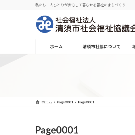
コ
ナ
私たち一人ひとりが安心して暮らせる福祉のまちづくり
ン
ビ
テ
ゲ
ン
ー
ツ
シ
へ
ョ
ホーム
清須市社協について
ス
ン
キ
に
ッ
移
プ
動
ホーム
Page0001
Page0001
Page0001