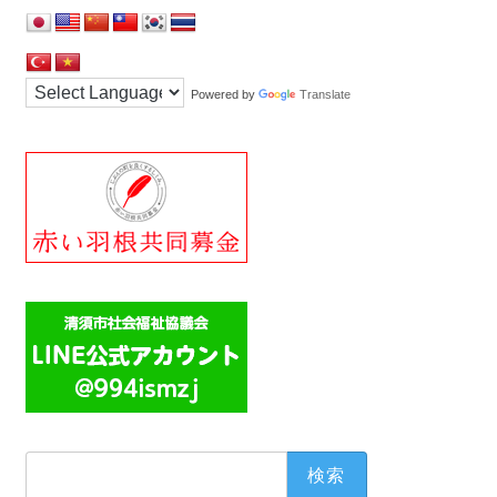
Powered by
Translate
検
索: