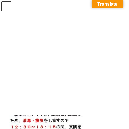
コ
ナ
Translate
ン
ビ
テ
ゲ
ン
ー
ツ
シ
へ
ョ
メディア
ス
ン
キ
に
ッ
移
プ
動
ホーム
866_03_gazou
866_03_gazou
866_03_gazou
最
2021年2月15日
2021年2月15日
tatsu
終
更
新
日
時
: