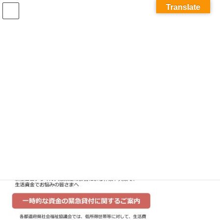
コ
ナ
Translate
ン
ビ
テ
ゲ
ン
ー
ツ
シ
へ
ョ
メディア
ス
ン
キ
に
ッ
移
プ
動
ホーム
859_03_gazou
859_03_gazou
859_03_gazou
最
2021年2月19日
2021年2月19日
tatsu
終
更
新
日
時
: